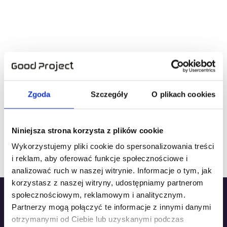
Jak przydatna była ta strona?
Kliknij gwiazdkę, aby ocenić!
Zgoda
Szczegóły
O plikach cookies
Jak dotąd brak ocen! Bądź pierwszą osobą, która
Niniejsza strona korzysta z plików cookie
oceni tę stronę.
Wykorzystujemy pliki cookie do spersonalizowania treści
i reklam, aby oferować funkcje społecznościowe i
analizować ruch w naszej witrynie. Informacje o tym, jak
korzystasz z naszej witryny, udostępniamy partnerom
społecznościowym, reklamowym i analitycznym.
Partnerzy mogą połączyć te informacje z innymi danymi
otrzymanymi od Ciebie lub uzyskanymi podczas