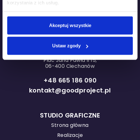
korzystania z ich usług.
Oddział w Warszawie
ul. Grzybowska 87
Akceptuj wszystkie
Concept Tower
00-844 Warszawa
Ustaw zgody
Oddział w Ciechanowie
Plac Jana Pawła II 15,
06-400 Ciechanów
+48 665 186 090
kontakt@goodproject.pl
STUDIO GRAFICZNE
Strona główna
Realizacje