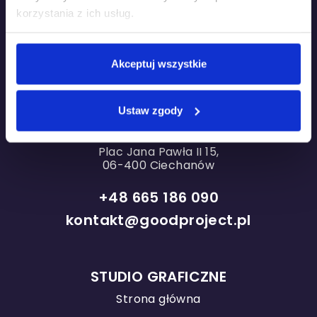
korzystania z ich usług.
Oddział w Warszawie
Akceptuj wszystkie
ul. Grzybowska 87
Concept Tower
00-844 Warszawa
Ustaw zgody
Oddział w Ciechanowie
Plac Jana Pawła II 15,
06-400 Ciechanów
+48 665 186 090
kontakt@goodproject.pl
STUDIO GRAFICZNE
Strona główna