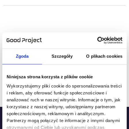
Jak przydatna była ta strona?
Kliknij gwiazdkę, aby ocenić!
Zgoda
Szczegóły
O plikach cookies
Niniejsza strona korzysta z plików cookie
Jak dotąd brak ocen! Bądź pierwszą osobą, która
Wykorzystujemy pliki cookie do spersonalizowania treści
oceni tę stronę.
i reklam, aby oferować funkcje społecznościowe i
analizować ruch w naszej witrynie. Informacje o tym, jak
korzystasz z naszej witryny, udostępniamy partnerom
społecznościowym, reklamowym i analitycznym.
Partnerzy mogą połączyć te informacje z innymi danymi
otrzymanymi od Ciebie lub uzyskanymi podczas