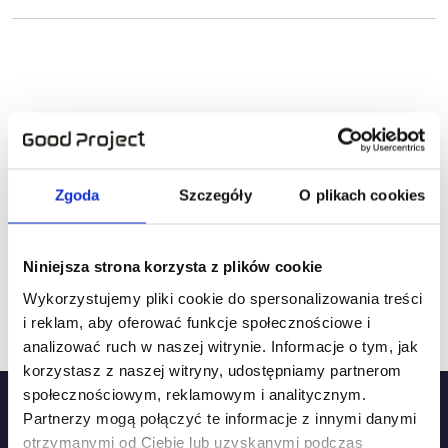
Jak przydatna była ta strona?
Kliknij gwiazdkę, aby ocenić!
Zgoda
Szczegóły
O plikach cookies
Niniejsza strona korzysta z plików cookie
Jak dotąd brak ocen! Bądź pierwszą osobą, która
Wykorzystujemy pliki cookie do spersonalizowania treści
oceni tę stronę.
i reklam, aby oferować funkcje społecznościowe i
analizować ruch w naszej witrynie. Informacje o tym, jak
korzystasz z naszej witryny, udostępniamy partnerom
społecznościowym, reklamowym i analitycznym.
Partnerzy mogą połączyć te informacje z innymi danymi
otrzymanymi od Ciebie lub uzyskanymi podczas