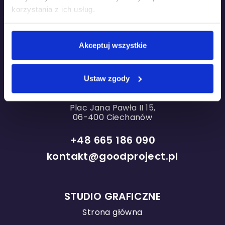
korzystania z ich usług.
Oddział w Warszawie
Akceptuj wszystkie
ul. Grzybowska 87
Concept Tower
00-844 Warszawa
Ustaw zgody
Oddział w Ciechanowie
Plac Jana Pawła II 15,
06-400 Ciechanów
+48 665 186 090
kontakt@goodproject.pl
STUDIO GRAFICZNE
Strona główna