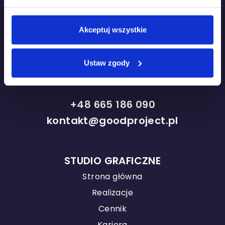
ul. Grzybowska 87
Concept Tower
Akceptuj wszystkie
00-844 Warszawa
Oddział w Ciechanowie
Ustaw zgody
Plac Jana Pawła II 15,
06-400 Ciechanów
+48 665 186 090
kontakt@goodproject.pl
STUDIO GRAFICZNE
Strona główna
Realizacje
Cennik
Kariera