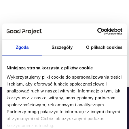
Jak przydatna była ta strona?
Kliknij gwiazdkę, aby ocenić!
Zgoda
Szczegóły
O plikach cookies
Niniejsza strona korzysta z plików cookie
Średnia ocen
2.5
/ 5. Liczba ocen:
2
Wykorzystujemy pliki cookie do spersonalizowania treści
i reklam, aby oferować funkcje społecznościowe i
analizować ruch w naszej witrynie. Informacje o tym, jak
korzystasz z naszej witryny, udostępniamy partnerom
społecznościowym, reklamowym i analitycznym.
Partnerzy mogą połączyć te informacje z innymi danymi
otrzymanymi od Ciebie lub uzyskanymi podczas
Oddział w Warszawie
korzystania z ich usług.