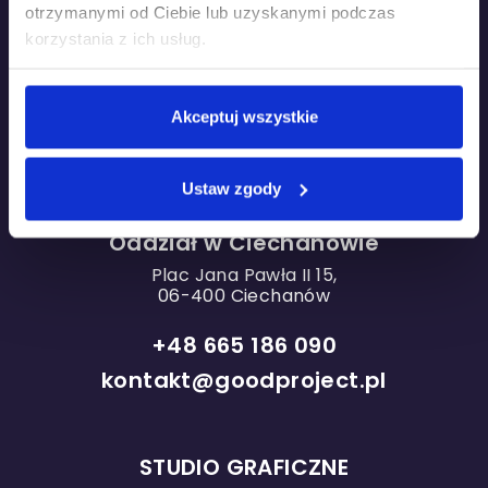
otrzymanymi od Ciebie lub uzyskanymi podczas
korzystania z ich usług.
Oddział w Warszawie
Akceptuj wszystkie
ul. Grzybowska 87
Concept Tower
Ustaw zgody
00-844 Warszawa
Oddział w Ciechanowie
Plac Jana Pawła II 15,
06-400 Ciechanów
+48 665 186 090
kontakt@goodproject.pl
STUDIO GRAFICZNE