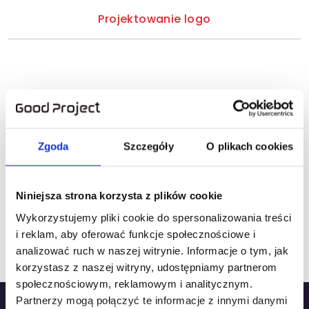
Projektowanie logo
Jak przydatna była ta strona?
Zgoda
Szczegóły
O plikach cookies
Kliknij gwiazdkę, aby ocenić!
Niniejsza strona korzysta z plików cookie
Wykorzystujemy pliki cookie do spersonalizowania treści
Jak dotąd brak ocen! Bądź pierwszą osobą, która
i reklam, aby oferować funkcje społecznościowe i
oceni tę stronę.
analizować ruch w naszej witrynie. Informacje o tym, jak
korzystasz z naszej witryny, udostępniamy partnerom
społecznościowym, reklamowym i analitycznym.
Partnerzy mogą połączyć te informacje z innymi danymi