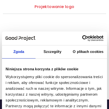
Projektowanie logo
Jak przydatna była ta strona?
Zgoda
Szczegóły
O plikach cookies
Kliknij gwiazdkę, aby ocenić!
Niniejsza strona korzysta z plików cookie
Wykorzystujemy pliki cookie do spersonalizowania treści
Jak dotąd brak ocen! Bądź pierwszą osobą, która
i reklam, aby oferować funkcje społecznościowe i
oceni tę stronę.
analizować ruch w naszej witrynie. Informacje o tym, jak
korzystasz z naszej witryny, udostępniamy partnerom
społecznościowym, reklamowym i analitycznym.
Partnerzy mogą połączyć te informacje z innymi danymi