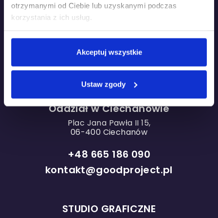
otrzymanymi od Ciebie lub uzyskanymi podczas
korzystania z ich usług.
Oddział w Warszawie
Akceptuj wszystkie
ul. Grzybowska 87
Concept Tower
Ustaw zgody
00-844 Warszawa
Oddział w Ciechanowie
Plac Jana Pawła II 15,
06-400 Ciechanów
+48 665 186 090
kontakt@goodproject.pl
STUDIO GRAFICZNE