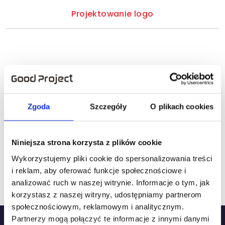
Projektowanie logo
Jak przydatna była ta strona?
Zgoda
Szczegóły
O plikach cookies
Kliknij gwiazdkę, aby ocenić!
Niniejsza strona korzysta z plików cookie
Wykorzystujemy pliki cookie do spersonalizowania treści
Jak dotąd brak ocen! Bądź pierwszą osobą, która
i reklam, aby oferować funkcje społecznościowe i
oceni tę stronę.
analizować ruch w naszej witrynie. Informacje o tym, jak
korzystasz z naszej witryny, udostępniamy partnerom
społecznościowym, reklamowym i analitycznym.
Partnerzy mogą połączyć te informacje z innymi danymi