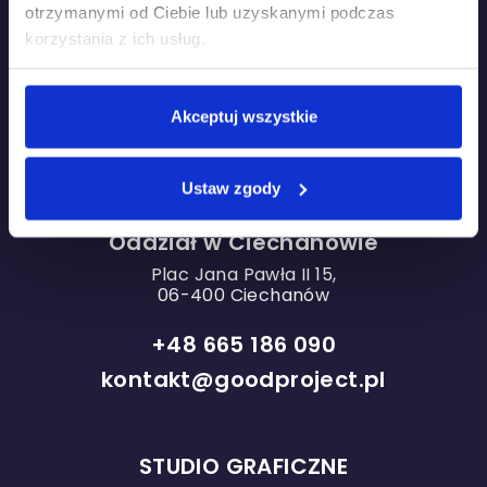
otrzymanymi od Ciebie lub uzyskanymi podczas
korzystania z ich usług.
Oddział w Warszawie
Akceptuj wszystkie
ul. Grzybowska 87
Concept Tower
Ustaw zgody
00-844 Warszawa
Oddział w Ciechanowie
Plac Jana Pawła II 15,
06-400 Ciechanów
+48 665 186 090
kontakt@goodproject.pl
STUDIO GRAFICZNE